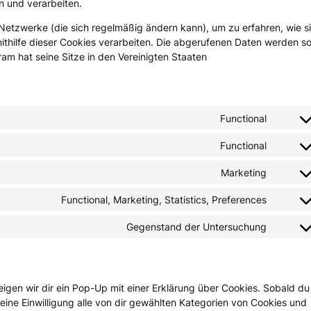
n und verarbeiten.
n Netzwerke (die sich regelmäßig ändern kann), um zu erfahren, wie s
ithilfe dieser Cookies verarbeiten. Die abgerufenen Daten werden s
ram hat seine Sitze in den Vereinigten Staaten
Functional
Consen
to
Functional
Consen
service
to
wordpr
Marketing
Consen
service
to
compli
Functional, Marketing, Statistics, Preferences
Consen
service
to
google
Gegenstand der Untersuchung
Consen
service
fonts
to
linkedin
service
sonstig
igen wir dir ein Pop-Up mit einer Erklärung über Cookies. Sobald du
 deine Einwilligung alle von dir gewählten Kategorien von Cookies und